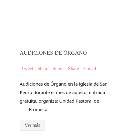
0041 opmbg9
00008 2m9xp4
0020 bdcz37
0021 vnuc5z
esclusas canal castilla fromista
procesion civica el ole fromi
san martin
san pedro fromis
vestigia
AUDICIONES DE ÓRGANO
Tweet
Share
Share
Share
E-mail
Audiciones de Órgano en la iglesia de San 
Pedro durante el mes de agosto, entrada 
gratuita, organiza: Unidad Pastoral de 
Frómista. 
Ver más