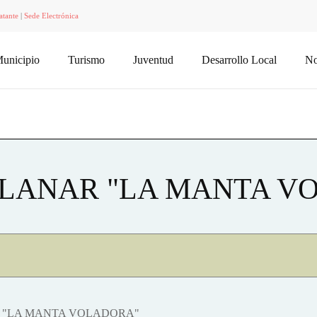
atante
|
Sede Electrónica
unicipio
Turismo
Juventud
Desarrollo Local
No
LANAR "LA MANTA V
 "LA MANTA VOLADORA"