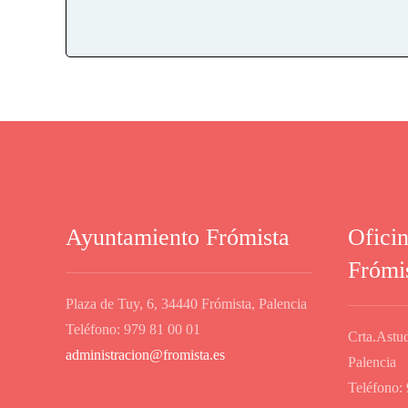
Ayuntamiento Frómista
Ofici
Frómi
Plaza de Tuy, 6, 34440 Frómista, Palencia
Teléfono: 979 81 00 01
Crta.Astud
administracion@fromista.es
Palencia
Teléfono: 