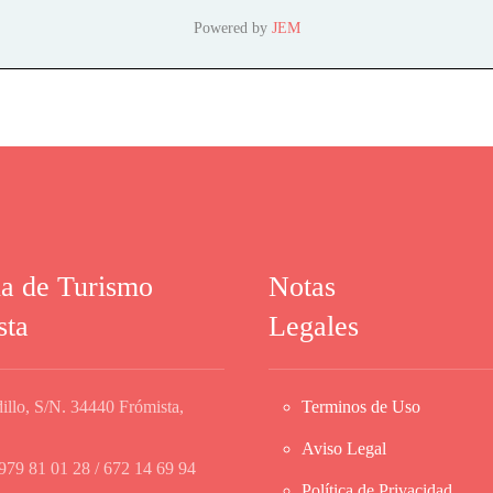
Powered by
JEM
na de Turismo
Notas
sta
Legales
illo, S/N. 34440 Frómista,
Terminos de Uso
Aviso Legal
979 81 01 28 / 672 14 69 94
Política de Privacidad