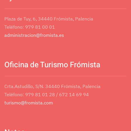
Correo electrónico
*
Plaza de Tuy, 6, 34440 Frómista, Palencia
Teléfono: 979 81 00 01
Asunto
*
administracion@fromista.es
Mensaje
*
Oficina de Turismo Frómista
Crta.Astudillo, S/N. 34440 Frómista, Palencia
Teléfono: 979 81 01 28 / 672 14 69 94
turismo@fromista.com