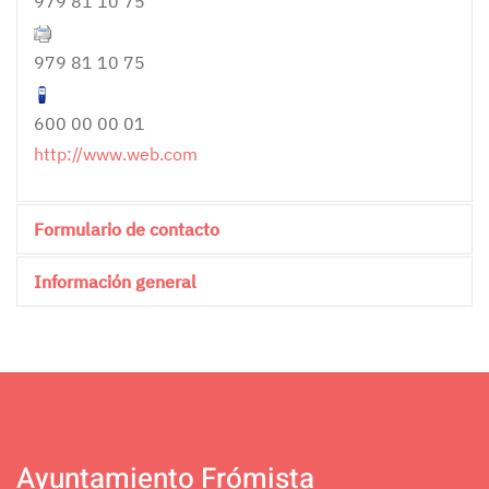
979 81 10 75
979 81 10 75
600 00 00 01
http://www.web.com
Formulario de contacto
Información general
Send an Email
0
*
Required field
Nombre
*
Ayuntamiento Frómista