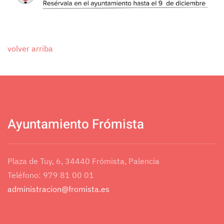
volver arriba
Ayuntamiento Frómista
Plaza de Tuy, 6, 34440 Frómista, Palencia
Teléfono: 979 81 00 01
administracion@fromista.es